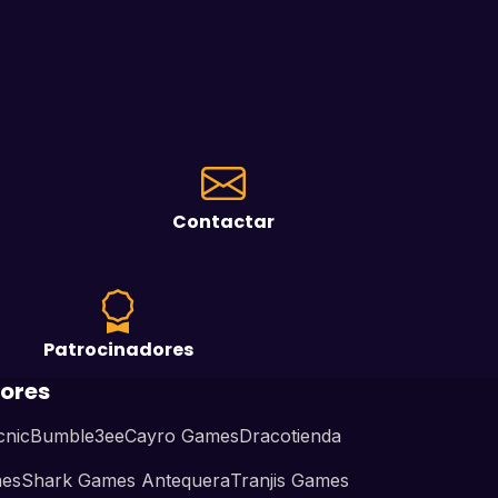
Contactar
Patrocinadores
ores
cnic
Bumble3ee
Cayro Games
Dracotienda
mes
Shark Games Antequera
Tranjis Games