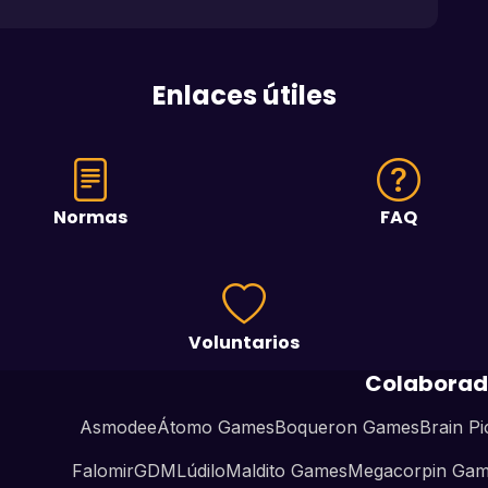
Enlaces útiles
Normas
FAQ
Voluntarios
Colaborad
Asmodee
Átomo Games
Boqueron Games
Brain Pi
Falomir
GDM
Lúdilo
Maldito Games
Megacorpin Ga