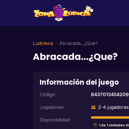
Ludoteca
Abracada...¿Que?
Abracada...¿Que?
Información del juego
Código:
8437013454209
Jugadores:
2-4 jugadores
Disponibilidad:
1 de 1 unidades d