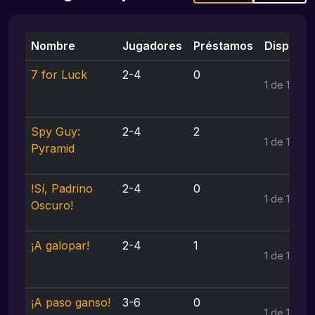
Nombre
Jugadores
Préstamos
Disponibi
7 for Luck
2-4
0
1 de 1
Spy Guy:
2-4
2
1 de 1
Pyramid
!Sí, Padrino
2-4
0
1 de 1
Oscuro!
¡A galopar!
2-4
1
1 de 1
¡A paso ganso!
3-6
0
1 de 1