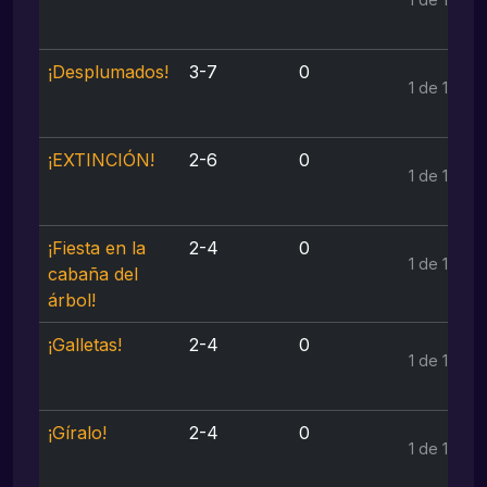
¡Desplumados!
3-7
0
1 de 1
¡EXTINCIÓN!
2-6
0
1 de 1
¡Fiesta en la
2-4
0
1 de 1
cabaña del
árbol!
¡Galletas!
2-4
0
1 de 1
¡Gíralo!
2-4
0
1 de 1