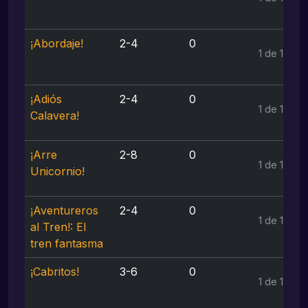
¡Abordaje!
2-4
0
1 de 1
¡Adiós
2-4
0
1 de 1
Calavera!
¡Arre
2-8
0
1 de 1
Unicornio!
¡Aventureros
2-4
0
1 de 1
al Tren!: El
tren fantasma
¡Cabritos!
3-6
0
1 de 1