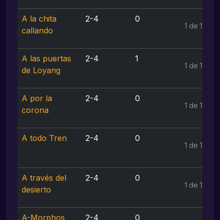
A la chita
2-4
0
1 de 1
callando
A las puertas
2-4
1
1 de 1
de Loyang
A por la
2-4
0
1 de 1
corona
A todo Tren
2-4
0
1 de 1
A través del
2-4
0
1 de 1
desierto
A-Morphos
2-4
0