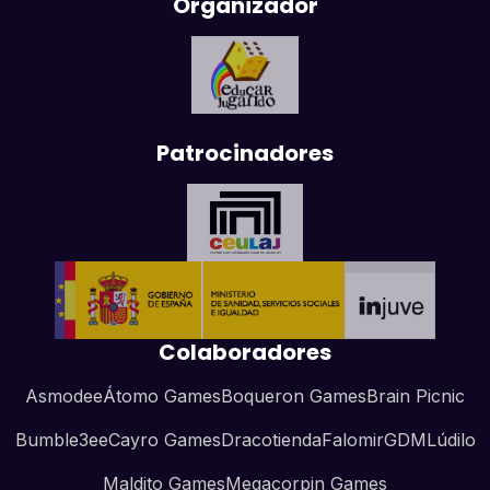
Organizador
Patrocinadores
Colaboradores
Asmodee
Átomo Games
Boqueron Games
Brain Picnic
Bumble3ee
Cayro Games
Dracotienda
Falomir
GDM
Lúdilo
Maldito Games
Megacorpin Games