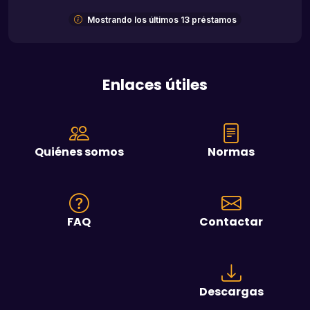
Mostrando los últimos 13 préstamos
Enlaces útiles
Quiénes somos
Normas
FAQ
Contactar
Descargas