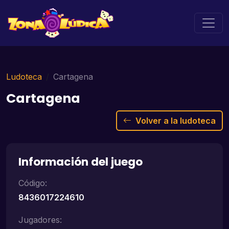
Ludoteca
Cartagena
Cartagena
Volver a la ludoteca
Información del juego
Código:
8436017224610
Jugadores: