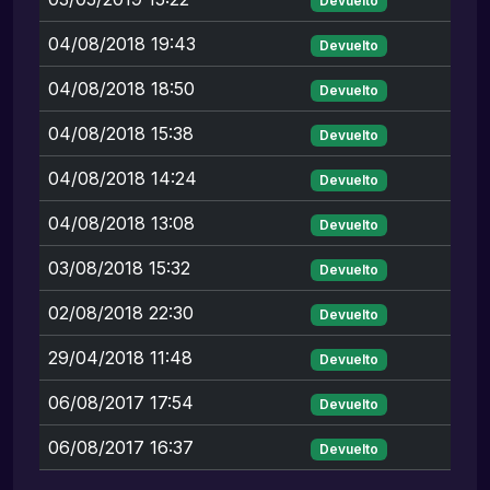
Devuelto
04/08/2018 19:43
Devuelto
04/08/2018 18:50
Devuelto
04/08/2018 15:38
Devuelto
04/08/2018 14:24
Devuelto
04/08/2018 13:08
Devuelto
03/08/2018 15:32
Devuelto
02/08/2018 22:30
Devuelto
29/04/2018 11:48
Devuelto
06/08/2017 17:54
Devuelto
06/08/2017 16:37
Devuelto