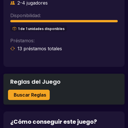
2-4 jugadores
Disponibilidad:
1 de 1 unidades disponibles
Préstamos:
13 préstamos totales
Reglas del Juego
Buscar Reglas
¿Cómo conseguir este juego?