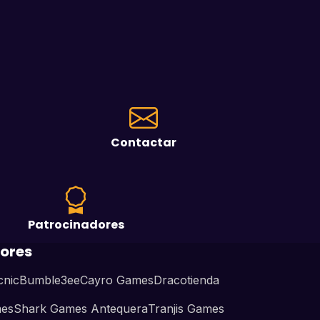
Contactar
Patrocinadores
ores
cnic
Bumble3ee
Cayro Games
Dracotienda
mes
Shark Games Antequera
Tranjis Games