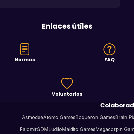
Enlaces útiles
Normas
FAQ
Voluntarios
Colaborad
Asmodee
Átomo Games
Boqueron Games
Brain Pi
Falomir
GDM
Lúdilo
Maldito Games
Megacorpin Ga