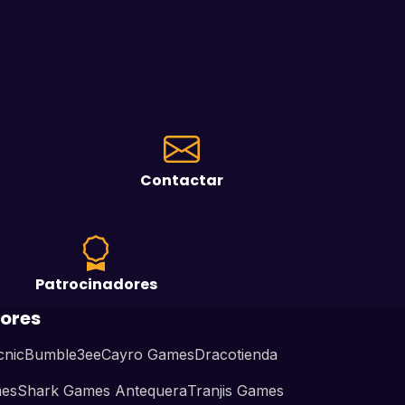
Contactar
Patrocinadores
ores
cnic
Bumble3ee
Cayro Games
Dracotienda
mes
Shark Games Antequera
Tranjis Games