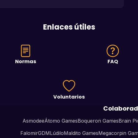
Enlaces útiles
Normas
FAQ
Voluntarios
Colaborad
Asmodee
Átomo Games
Boqueron Games
Brain Pi
Falomir
GDM
Lúdilo
Maldito Games
Megacorpin Ga