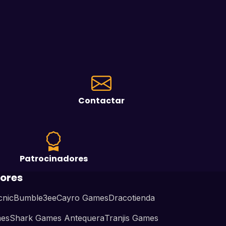
Contactar
Patrocinadores
ores
cnic
Bumble3ee
Cayro Games
Dracotienda
mes
Shark Games Antequera
Tranjis Games