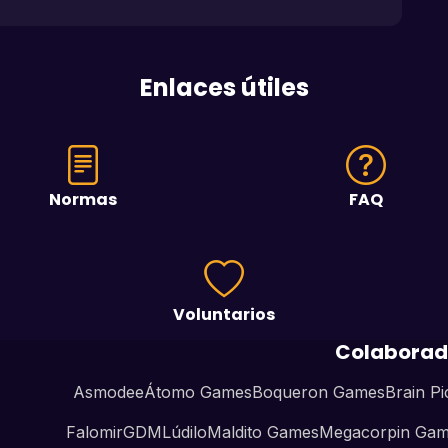
Enlaces útiles
Normas
FAQ
Voluntarios
Colaborad
Asmodee
Átomo Games
Boqueron Games
Brain Pi
Falomir
GDM
Lúdilo
Maldito Games
Megacorpin Ga