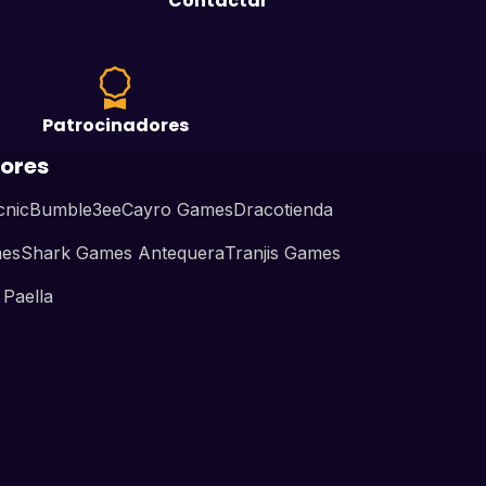
Contactar
Patrocinadores
ores
cnic
Bumble3ee
Cayro Games
Dracotienda
mes
Shark Games Antequera
Tranjis Games
Paella