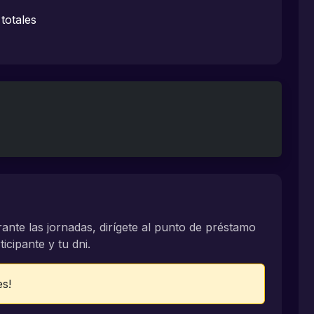
totales
rante las jornadas, dirígete al punto de préstamo
icipante y tu dni.
es!