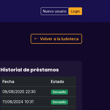
Nuevo usuario
Login
Volver a la ludoteca
Historial de préstamos
Fecha
Estado
08/08/2025 22:30
Devuelto
11/08/2024 10:31
Devuelto