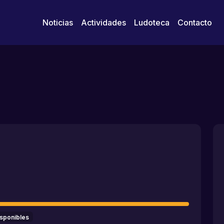
Noticias
Actividades
Ludoteca
Contacto
isponibles