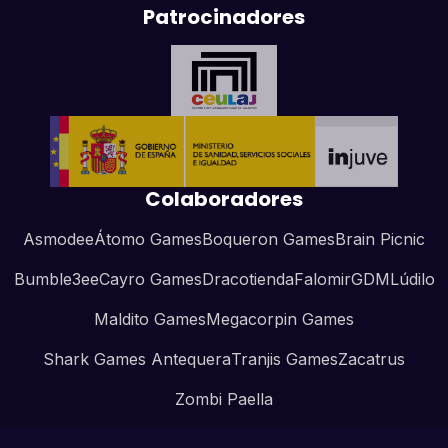
Patrocinadores
Colaboradores
Asmodee
Átomo Games
Boqueron Games
Brain Picnic
Bumble3ee
Cayro Games
Dracotienda
Falomir
GDM
Lúdilo
Maldito Games
Megacorpin Games
Shark Games Antequera
Tranjis Games
Zacatrus
Zombi Paella