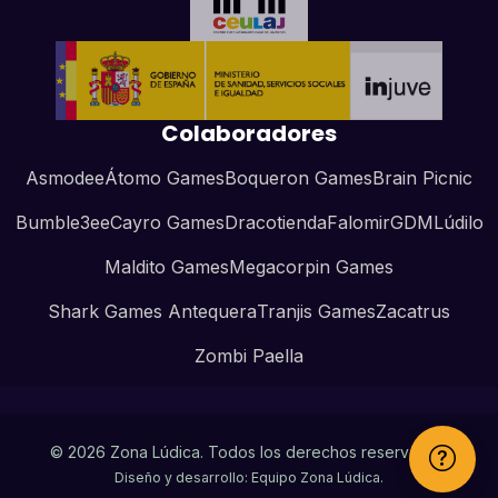
Colaboradores
Asmodee
Átomo Games
Boqueron Games
Brain Picnic
Bumble3ee
Cayro Games
Dracotienda
Falomir
GDM
Lúdilo
Maldito Games
Megacorpin Games
Shark Games Antequera
Tranjis Games
Zacatrus
Zombi Paella
© 2026 Zona Lúdica. Todos los derechos reservados.
Diseño y desarrollo: Equipo Zona Lúdica.