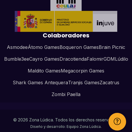
Colaboradores
Asmodee
Átomo Games
Boqueron Games
Brain Picnic
Bumble3ee
Cayro Games
Dracotienda
Falomir
GDM
Lúdilo
Maldito Games
Megacorpin Games
Shark Games Antequera
Tranjis Games
Zacatrus
Zombi Paella
© 2026 Zona Lúdica. Todos los derechos reservados.
Diseño y desarrollo: Equipo Zona Lúdica.