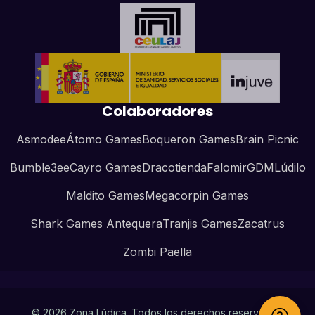
Colaboradores
Asmodee
Átomo Games
Boqueron Games
Brain Picnic
Bumble3ee
Cayro Games
Dracotienda
Falomir
GDM
Lúdilo
Maldito Games
Megacorpin Games
Shark Games Antequera
Tranjis Games
Zacatrus
Zombi Paella
© 2026 Zona Lúdica. Todos los derechos reservados.