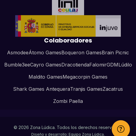
Colaboradores
Asmodee
Átomo Games
Boqueron Games
Brain Picnic
Bumble3ee
Cayro Games
Dracotienda
Falomir
GDM
Lúdilo
Maldito Games
Megacorpin Games
Shark Games Antequera
Tranjis Games
Zacatrus
Zombi Paella
© 2026 Zona Lúdica. Todos los derechos reservados.
Diseño y desarrollo: Equipo Zona Lúdica.