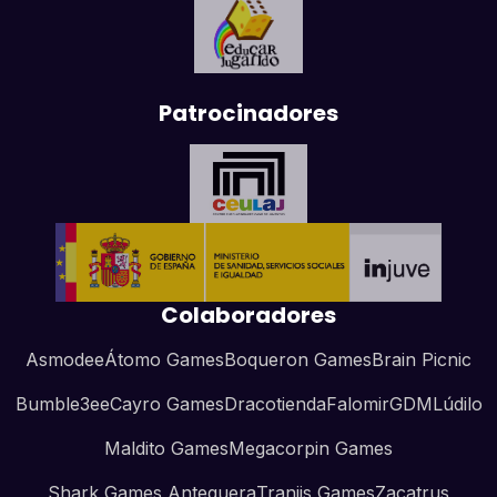
Patrocinadores
Colaboradores
Asmodee
Átomo Games
Boqueron Games
Brain Picnic
Bumble3ee
Cayro Games
Dracotienda
Falomir
GDM
Lúdilo
Maldito Games
Megacorpin Games
Shark Games Antequera
Tranjis Games
Zacatrus