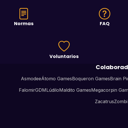
Normas
FAQ
Voluntarios
Colaborad
Asmodee
Átomo Games
Boqueron Games
Brain Pi
Falomir
GDM
Lúdilo
Maldito Games
Megacorpin Ga
Zacatrus
Zombi 