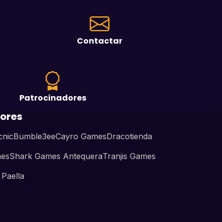
Contactar
Patrocinadores
ores
cnic
Bumble3ee
Cayro Games
Dracotienda
mes
Shark Games Antequera
Tranjis Games
Paella