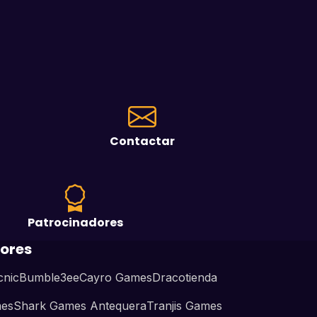
Contactar
Patrocinadores
ores
cnic
Bumble3ee
Cayro Games
Dracotienda
mes
Shark Games Antequera
Tranjis Games