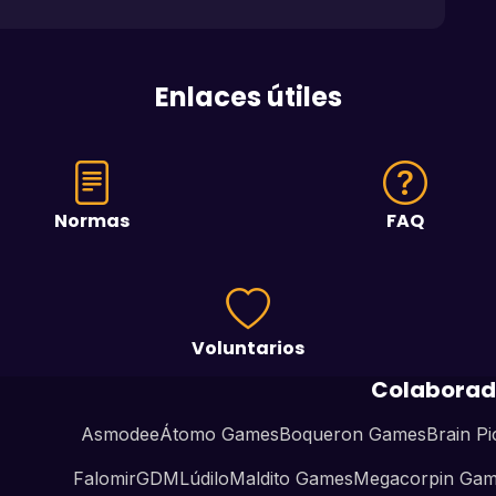
Enlaces útiles
Normas
FAQ
Voluntarios
Colaborad
Asmodee
Átomo Games
Boqueron Games
Brain Pi
Falomir
GDM
Lúdilo
Maldito Games
Megacorpin Ga