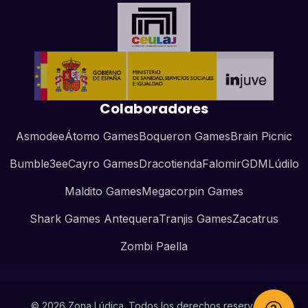
Colaboradores
Asmodee
Átomo Games
Boqueron Games
Brain Picnic
Bumble3ee
Cayro Games
Dracotienda
Falomir
GDM
Lúdilo
Maldito Games
Megacorpin Games
Shark Games Antequera
Tranjis Games
Zacatrus
Zombi Paella
© 2026 Zona Lúdica. Todos los derechos reservados.