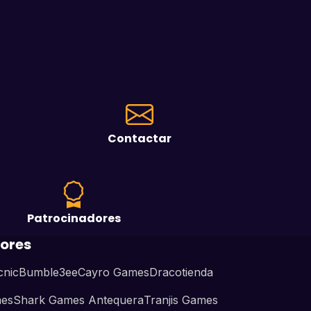
Contactar
Patrocinadores
ores
cnic
Bumble3ee
Cayro Games
Dracotienda
mes
Shark Games Antequera
Tranjis Games