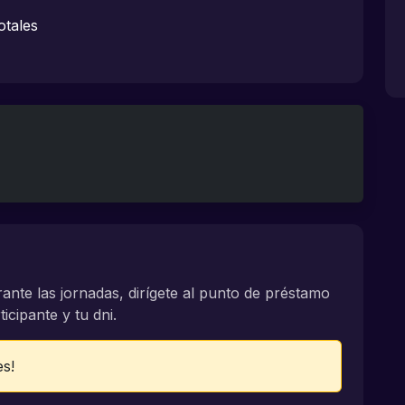
otales
rante las jornadas, dirígete al punto de préstamo
icipante y tu dni.
es!