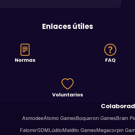
Enlaces útiles
Normas
FAQ
Voluntarios
Colaborad
Asmodee
Átomo Games
Boqueron Games
Brain Pi
Falomir
GDM
Lúdilo
Maldito Games
Megacorpin Ga