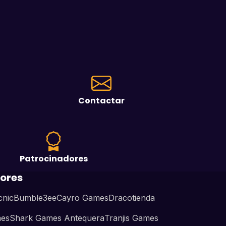
Contactar
Patrocinadores
ores
cnic
Bumble3ee
Cayro Games
Dracotienda
mes
Shark Games Antequera
Tranjis Games