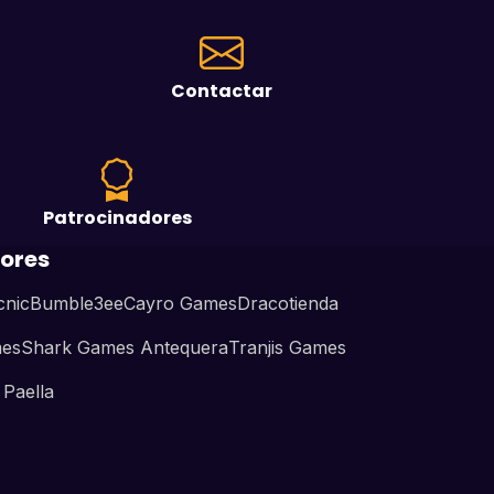
Contactar
Patrocinadores
ores
cnic
Bumble3ee
Cayro Games
Dracotienda
mes
Shark Games Antequera
Tranjis Games
Paella