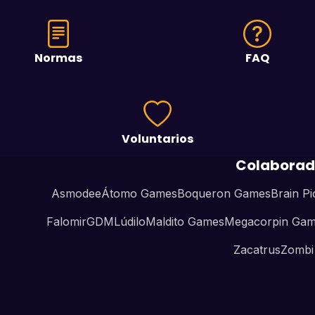
Normas
FAQ
Voluntarios
Colaborad
Asmodee
Átomo Games
Boqueron Games
Brain Pi
Falomir
GDM
Lúdilo
Maldito Games
Megacorpin Ga
Zacatrus
Zombi 