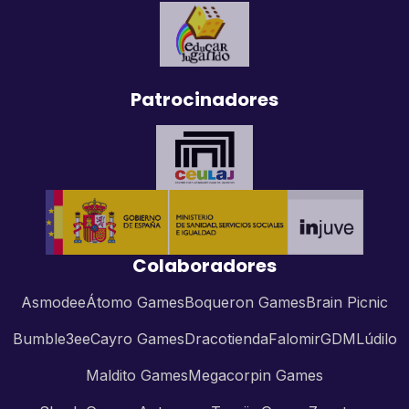
Patrocinadores
Colaboradores
Asmodee
Átomo Games
Boqueron Games
Brain Picnic
Bumble3ee
Cayro Games
Dracotienda
Falomir
GDM
Lúdilo
Maldito Games
Megacorpin Games